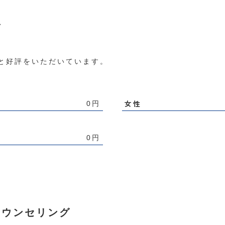
グ
と好評をいただいています。
女性
0円
0円
カウンセリング